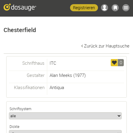
Registrieren
Chesterfield
Zurück zur Hauptsuche
0
Schrifthaus
ITC
Gestalter
Alan Meeks
(1977)
Klassifikationen
Antiqua
Schriftsystem
Dickte