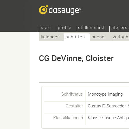
start
profile
stellenmarkt
ateliers
kalender
schriften
bücher
zeitsch
CG DeVinne, Cloister
Schrifthaus
Monotype Imaging
Gestalter
Gustav F. Schroeder
,
Klassifikationen
Klassizistische Antiq