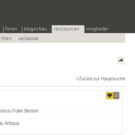
foren
blogschau
ressourcen
mitglieder
riften
verbände
Zurück zur Hauptsuche
0
Morris Fuller Benton
ua
,
Antiqua