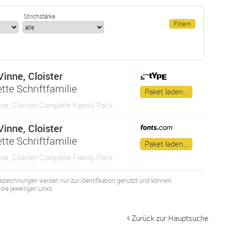
Strichstärke
inne, Cloister
tte Schriftfamilie
Paket laden…
ne, Cloister Complete Family Pack
inne, Cloister
tte Schriftfamilie
Paket laden…
ne, Cloister Complete Family Pack
bezeichnungen werden nur zur Identifikation genutzt und können
ie jeweiligen Links.
Zurück zur Hauptsuche