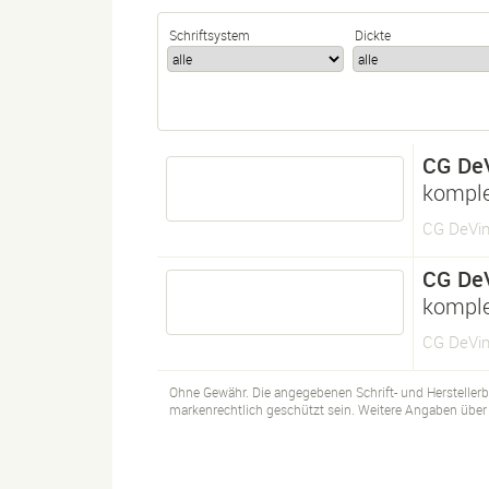
Schriftsystem
Dickte
CG DeV
komple
CG DeVin
CG DeV
komple
CG DeVin
Ohne Gewähr. Die angegebenen Schrift- und Hersteller
markenrechtlich geschützt sein. Weitere Angaben über d