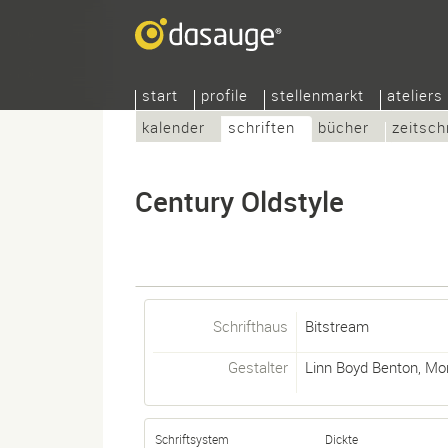
start
profile
stellenmarkt
ateliers
kalender
schriften
bücher
zeitsch
Century Oldstyle
Schrifthaus
Bitstream
Gestalter
Linn Boyd Benton
,
Mor
Schriftsystem
Dickte