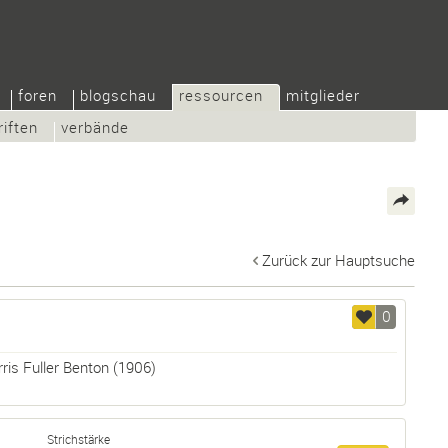
foren
blogschau
ressourcen
mitglieder
riften
verbände
Zurück zur Hauptsuche
0
ris Fuller Benton
(1906)
Strichstärke