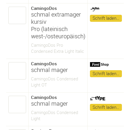
CamingoDos
schmal extramager
Schrift laden…
kursiv
Pro (lateinisch
west-/osteuropäisch)
CamingoDos Pro
Condensed Extra Light Italic
CamingoDos
schmal mager
Schrift laden…
CamingoDos Condensed
Light OT
CamingoDos
schmal mager
Schrift laden…
CamingoDos Condensed
Light