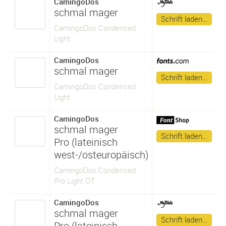
CamingoDos
schmal mager
Schrift laden…
CamingoDos Condensed
Light
CamingoDos
schmal mager
Schrift laden…
CamingoDos Condensed
Light
CamingoDos
schmal mager
Schrift laden…
Pro (lateinisch
west-/osteuropäisch)
CamingoDos Condensed
Pro Light OT
CamingoDos
schmal mager
Schrift laden…
Pro (lateinisch