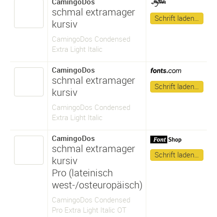
CamingoDos
schmal extramager
Schrift laden…
kursiv
CamingoDos Condensed
Extra Light Italic
CamingoDos
schmal extramager
Schrift laden…
kursiv
CamingoDos Condensed
Extra Light Italic
CamingoDos
schmal extramager
Schrift laden…
kursiv
Pro (lateinisch
west-/osteuropäisch)
CamingoDos Condensed
Pro Extra Light Italic OT