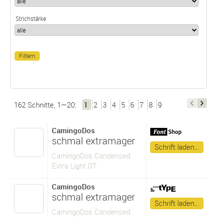
Strichstärke
162 Schnitte, 1—20:
1
2
3
4
5
6
7
8
9
CamingoDos
schmal extramager
Schrift laden…
CamingoDos Condensed
Extra Light OT
CamingoDos
schmal extramager
Schrift laden…
CamingoDos Condensed