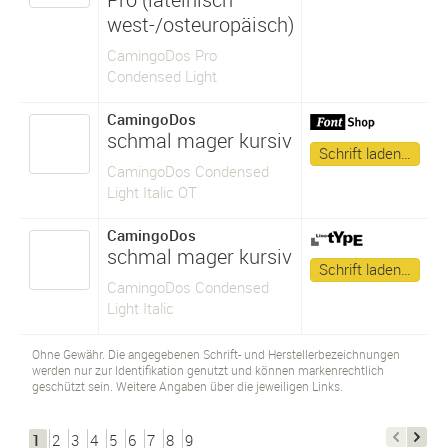
west-/osteuropäisch)
CamingoDos Pro
Condensed Light
CamingoDos
schmal mager kursiv
Schrift laden…
CamingoDos Condensed
Light Italic OT
CamingoDos
schmal mager kursiv
Schrift laden…
CamingoDos Condensed
Light Italic
Ohne Gewähr. Die angegebenen Schrift- und Herstellerbezeichnungen
werden nur zur Identifikation genutzt und können markenrechtlich
geschützt sein. Weitere Angaben über die jeweiligen Links.
1
2
3
4
5
6
7
8
9