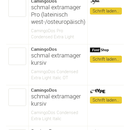
CamingoDos
schmal extramager
Schrift laden…
Pro (lateinisch
west-/osteuropäisch)
CamingoDos Pro
Condensed Extra Light
CamingoDos
schmal extramager
Schrift laden…
kursiv
CamingoDos Condensed
Extra Light Italic OT
CamingoDos
schmal extramager
Schrift laden…
kursiv
CamingoDos Condensed
Extra Light Italic