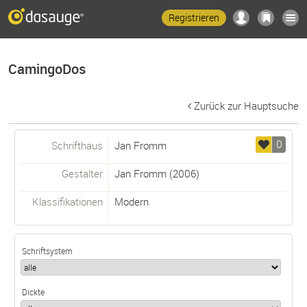
Registrieren
CamingoDos
Zurück zur Hauptsuche
0
Schrifthaus
Jan Fromm
Gestalter
Jan Fromm
(2006)
Klassifikationen
Modern
Schriftsystem
Dickte