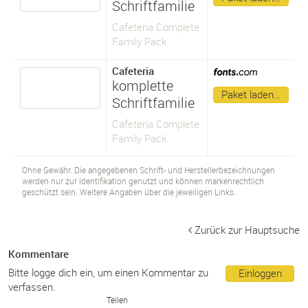
Schriftfamilie
Cafeteria Complete
Family Pack
Cafeteria
komplette
Paket laden…
Schriftfamilie
Cafeteria Complete
Family Pack
Ohne Gewähr. Die angegebenen Schrift- und Herstellerbezeichnungen
werden nur zur Identifikation genutzt und können markenrechtlich
geschützt sein. Weitere Angaben über die jeweiligen Links.
Zurück zur Hauptsuche
Kommentare
Bitte logge dich ein, um einen Kommentar zu
Einloggen
verfassen.
Teilen