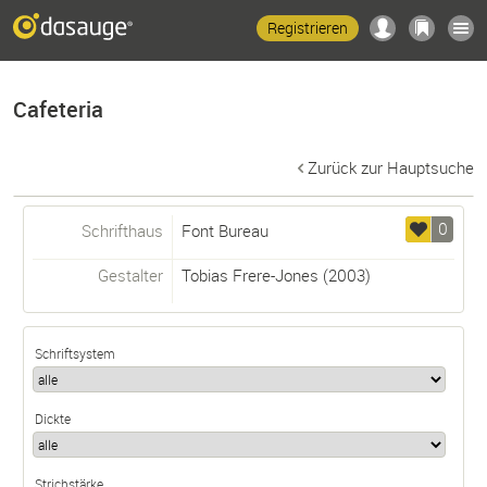
Registrieren
Cafeteria
Zurück zur Hauptsuche
0
Schrifthaus
Font Bureau
Gestalter
Tobias Frere-Jones
(2003)
Schriftsystem
Dickte
Strichstärke