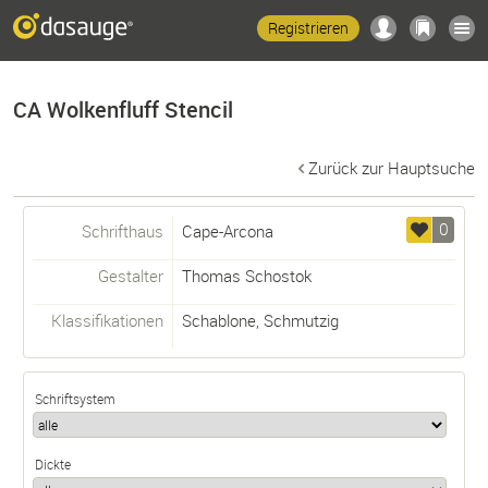
Registrieren
CA Wolkenfluff Stencil
Zurück zur Hauptsuche
0
Schrifthaus
Cape-Arcona
Gestalter
Thomas Schostok
Klassifikationen
Schablone
,
Schmutzig
Schriftsystem
Dickte