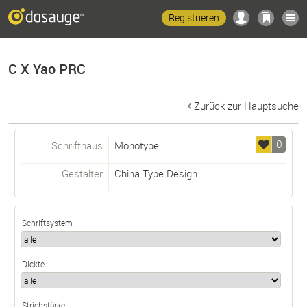
Registrieren
C X Yao PRC
Zurück zur Hauptsuche
0
Schrifthaus
Monotype
Gestalter
China Type Design
Schriftsystem
Dickte
Strichstärke