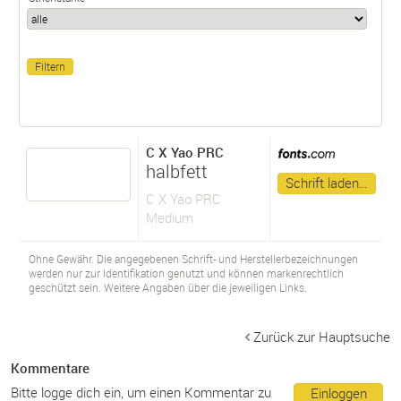
C X Yao PRC
halbfett
Schrift laden…
C X Yao PRC
Medium
Ohne Gewähr. Die angegebenen Schrift- und Herstellerbezeichnungen
werden nur zur Identifikation genutzt und können markenrechtlich
geschützt sein. Weitere Angaben über die jeweiligen Links.
Zurück zur Hauptsuche
Kommentare
Bitte logge dich ein, um einen Kommentar zu
Einloggen