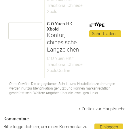
Traditional Chinese
Xbold
C O Yuen HK
Xbold
Schrift laden…
Kontur,
chinesische
Langzeichen
C O Yuen HK™
Traditional Chinese
XboldOutline
Ohne Gewähr. Die angegebenen Schrift- und Herstellerbezeichnungen
werden nur zur Identifikation genutzt und können markenrechtlich
geschützt sein. Weitere Angaben über die jeweiligen Links.
Zurück zur Hauptsuche
Kommentare
Bitte logge dich ein, um einen Kommentar zu
Einloggen