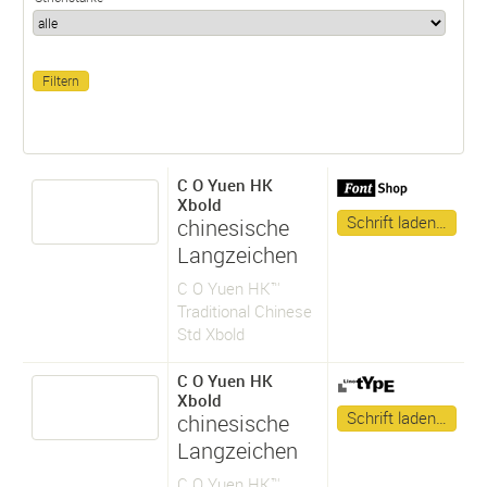
C O Yuen HK
Xbold
Schrift laden…
chinesische
Langzeichen
C O Yuen HK™
Traditional Chinese
Std Xbold
C O Yuen HK
Xbold
Schrift laden…
chinesische
Langzeichen
C O Yuen HK™