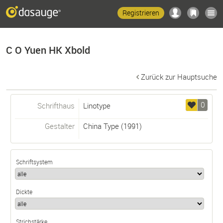
Registrieren
C O Yuen HK Xbold
Zurück zur Hauptsuche
0
Schrifthaus
Linotype
Gestalter
China Type
(1991)
Schriftsystem
Dickte
Strichstärke