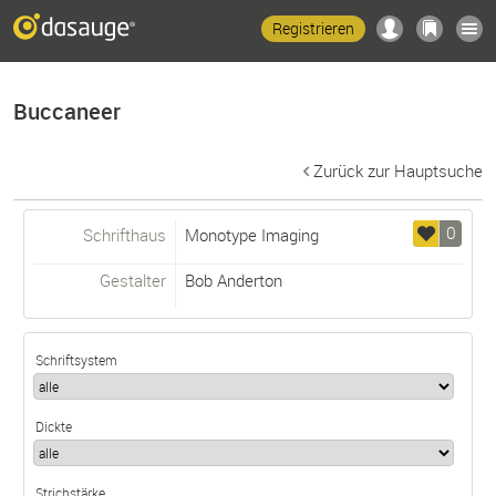
Registrieren
Buccaneer
Zurück zur Hauptsuche
0
Schrifthaus
Monotype Imaging
Gestalter
Bob Anderton
Schriftsystem
Dickte
Strichstärke