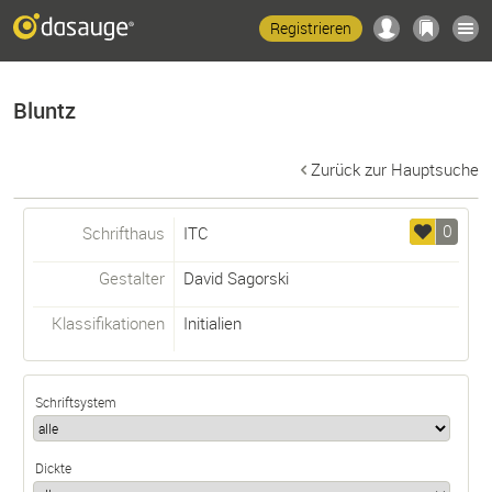
Registrieren
Bluntz
Zurück zur Hauptsuche
0
Schrifthaus
ITC
Gestalter
David Sagorski
Klassifikationen
Initialien
Schriftsystem
Dickte