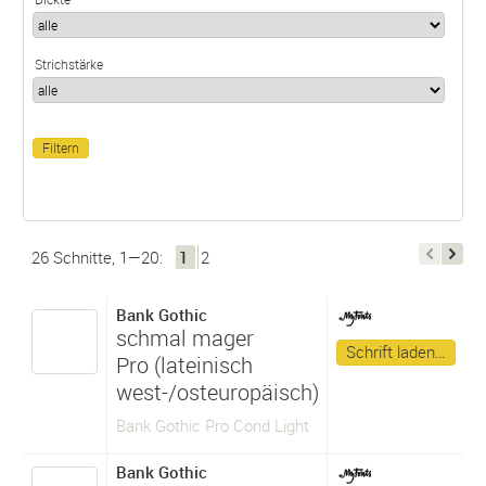
Strichstärke
26 Schnitte, 1—20:
1
2
Bank Gothic
schmal mager
Schrift laden…
Pro (lateinisch
west-/osteuropäisch)
Bank Gothic Pro Cond Light
Bank Gothic