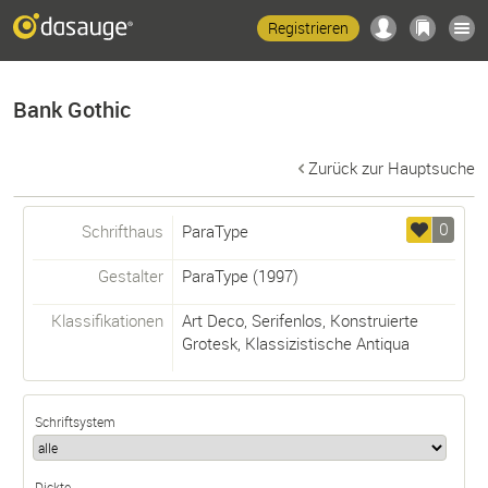
Registrieren
Bank Gothic
Zurück zur Hauptsuche
0
Schrifthaus
ParaType
Gestalter
ParaType
(1997)
Klassifikationen
Art Deco
,
Serifenlos
,
Konstruierte
Grotesk
,
Klassizistische Antiqua
Schriftsystem
Dickte