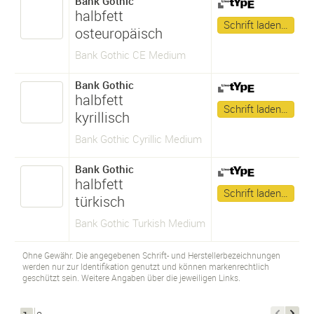
Bank Gothic
halbfett
Schrift laden…
osteuropäisch
Bank Gothic CE Medium
Bank Gothic
halbfett
Schrift laden…
kyrillisch
Bank Gothic Cyrillic Medium
Bank Gothic
halbfett
Schrift laden…
türkisch
Bank Gothic Turkish Medium
Ohne Gewähr. Die angegebenen Schrift- und Herstellerbezeichnungen
werden nur zur Identifikation genutzt und können markenrechtlich
geschützt sein. Weitere Angaben über die jeweiligen Links.