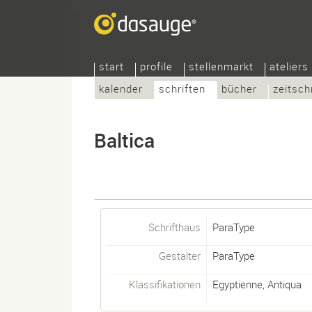
start
profile
stellenmarkt
ateliers
kalender
schriften
bücher
zeitsch
Baltica
Schrifthaus
ParaType
Gestalter
ParaType
Klassifikationen
Egyptienne
,
Antiqua