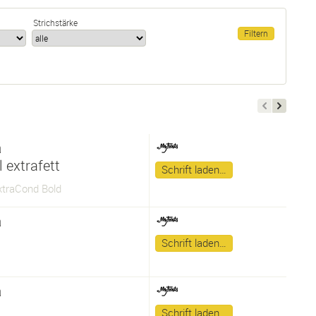
Strichstärke
a
 extrafett
Schrift laden…
xtraCond Bold
a
Schrift laden…
a
Schrift laden…