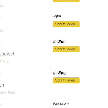
old
a
Schrift laden…
old
a
Schrift laden…
opäisch
E Bold
a
Schrift laden…
sch
rillic Bold
a