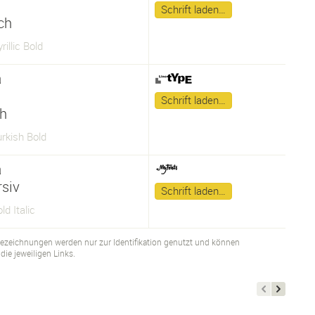
Schrift laden…
sch
rillic Bold
a
Schrift laden…
ch
urkish Bold
a
rsiv
Schrift laden…
ld Italic
bezeichnungen werden nur zur Identifikation genutzt und können
ie jeweiligen Links.