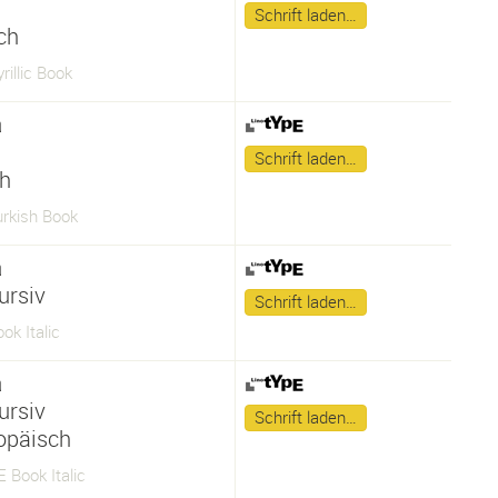
Schrift laden…
sch
rillic Book
a
Schrift laden…
ch
urkish Book
a
ursiv
Schrift laden…
ok Italic
a
ursiv
Schrift laden…
opäisch
E Book Italic