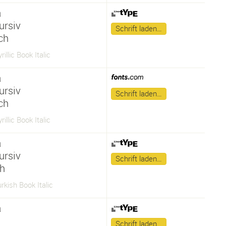
a
ursiv
Schrift laden…
sch
rillic Book Italic
a
ursiv
Schrift laden…
sch
rillic Book Italic
a
ursiv
Schrift laden…
ch
rkish Book Italic
a
Schrift laden…