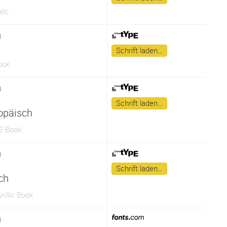
alic
a
Schrift laden…
ook
a
Schrift laden…
opäisch
CE Book
a
Schrift laden…
sch
rillic Book
a