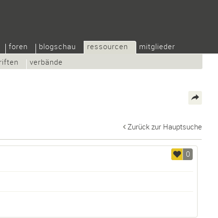
foren
blogschau
ressourcen
mitglieder
riften
verbände
Zurück zur Hauptsuche
0