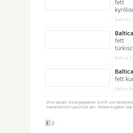
fett
kyrilli
Baltica Cy
Baltic
fett
türkis
Baltica T
Baltic
fett ku
Baltica Bo
Ohne Gewähr. Die angegebenen Schrift- und Hersteller
markenrechtlich geschützt sein. Weitere Angaben über d
1
2