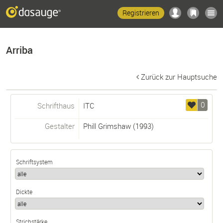
Registrieren
Arriba
Zurück zur Hauptsuche
0
Schrifthaus
ITC
Gestalter
Phill Grimshaw
(1993)
Schriftsystem
Dickte
Strichstärke