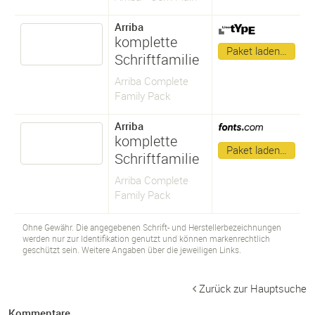
Arriba
komplette
Paket laden…
Schriftfamilie
Arriba Complete
Family Pack
Arriba
komplette
Paket laden…
Schriftfamilie
Arriba Complete
Family Pack
Ohne Gewähr. Die angegebenen Schrift- und Herstellerbezeichnungen
werden nur zur Identifikation genutzt und können markenrechtlich
geschützt sein. Weitere Angaben über die jeweiligen Links.
Zurück zur Hauptsuche
Kommentare