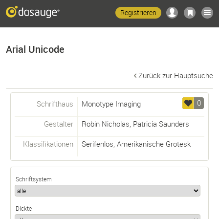
Registrieren
Arial Unicode
Zurück zur Hauptsuche
0
Schrifthaus
Monotype Imaging
Gestalter
Robin Nicholas
,
Patricia Saunders
Klassifikationen
Serifenlos
,
Amerikanische Grotesk
Schriftsystem
Dickte