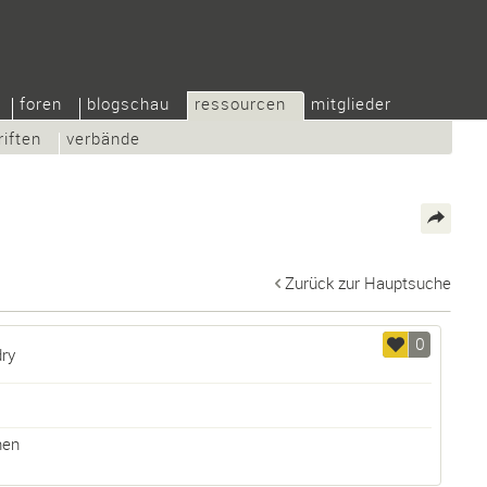
foren
blogschau
ressourcen
mitglieder
riften
verbände
Zurück zur Hauptsuche
0
ry
hen