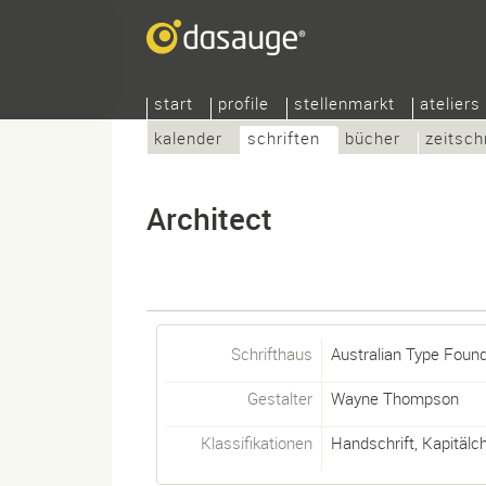
start
profile
stellenmarkt
ateliers
kalender
schriften
bücher
zeitsch
Architect
Schrifthaus
Australian Type Found
Gestalter
Wayne Thompson
Klassifikationen
Handschrift
,
Kapitälc