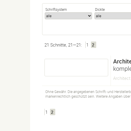
Schriftsystem
Dickte
21 Schnitte, 21—21:
1
2
Archit
komple
Architec
Ohne Gewähr. Die angegebenen Schrift- und Hersteller
markenrechtlich geschützt sein. Weitere Angaben über d
1
2