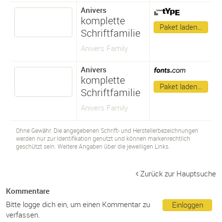
Anivers
komplette
Paket laden…
Schriftfamilie
Anivers Family
Anivers
komplette
Paket laden…
Schriftfamilie
Anivers Family
Ohne Gewähr. Die angegebenen Schrift- und Herstellerbezeichnungen
werden nur zur Identifikation genutzt und können markenrechtlich
geschützt sein. Weitere Angaben über die jeweiligen Links.
Zurück zur Hauptsuche
Kommentare
Bitte logge dich ein, um einen Kommentar zu
Einloggen
verfassen.