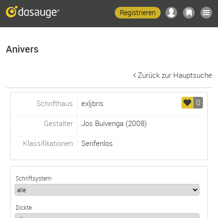
Registrieren
Anivers
Zurück zur Hauptsuche
0
Schrifthaus
exljbris
Gestalter
Jos Buivenga
(2008)
Klassifikationen
Serifenlos
Schriftsystem
Dickte