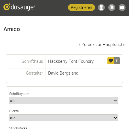
Registrieren
Amico
Zurück zur Hauptsuche
0
Schrifthaus
Hackberry Font Foundry
Gestalter
David Bergsland
Schriftsystem
Dickte
Strichstärke