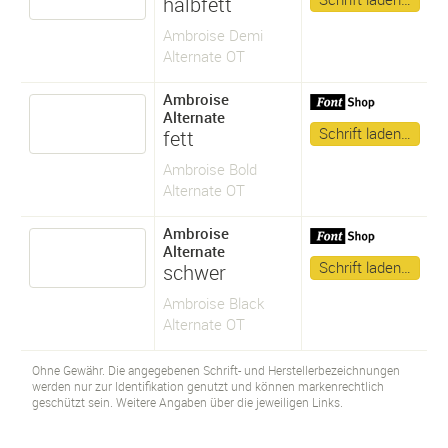
halbfett
Ambroise Demi
Alternate OT
Ambroise
Alternate
Schrift laden…
fett
Ambroise Bold
Alternate OT
Ambroise
Alternate
Schrift laden…
schwer
Ambroise Black
Alternate OT
Ohne Gewähr. Die angegebenen Schrift- und Herstellerbezeichnungen
werden nur zur Identifikation genutzt und können markenrechtlich
geschützt sein. Weitere Angaben über die jeweiligen Links.