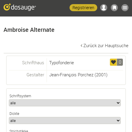
Registrieren
Ambroise Alternate
Zurück zur Hauptsuche
0
Schrifthaus
Typofonderie
Gestalter
Jean-François Porchez
(2001)
Schriftsystem
Dickte
Strichstärke