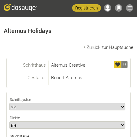
Registrieren
Altemus Holidays
Zurück zur Hauptsuche
0
Schrifthaus
Altemus Creative
Gestalter
Robert Altemus
Schriftsystem
Dickte
Strichstärke