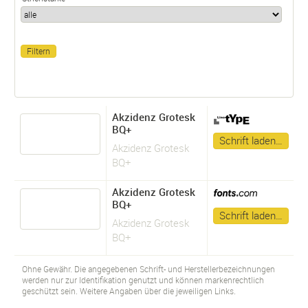
Akzidenz Grotesk
BQ+
Schrift laden…
Akzidenz Grotesk
BQ+
Akzidenz Grotesk
BQ+
Schrift laden…
Akzidenz Grotesk
BQ+
Ohne Gewähr. Die angegebenen Schrift- und Herstellerbezeichnungen
werden nur zur Identifikation genutzt und können markenrechtlich
geschützt sein. Weitere Angaben über die jeweiligen Links.