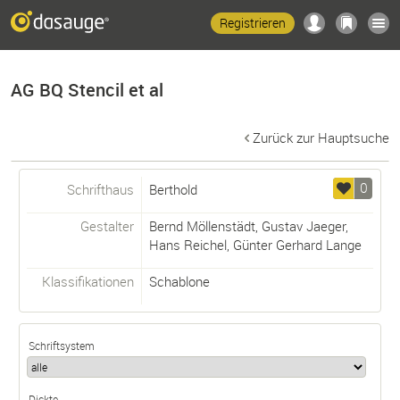
Registrieren
AG BQ Stencil et al
Zurück zur Hauptsuche
0
Schrifthaus
Berthold
Gestalter
Bernd Möllenstädt
,
Gustav Jaeger
,
Hans Reichel
,
Günter Gerhard Lange
Klassifikationen
Schablone
Schriftsystem
Dickte