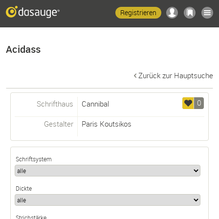
Registrieren
Acidass
Zurück zur Hauptsuche
0
Schrifthaus
Cannibal
Gestalter
Paris Koutsikos
Schriftsystem
Dickte
Strichstärke