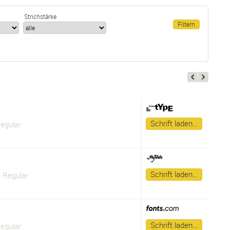
Strichstärke
Schrift laden…
egular
Schrift laden…
 Regular
Schrift laden…
egular