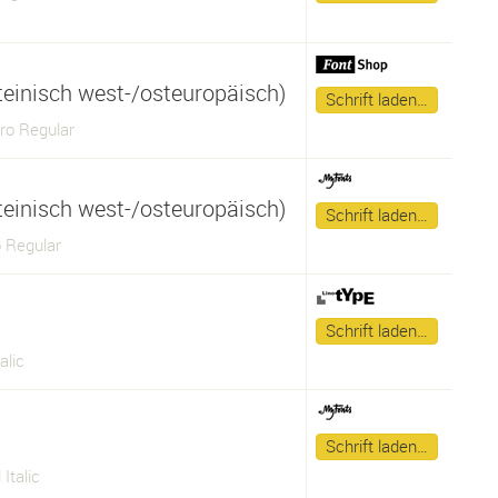
ateinisch west-/osteuropäisch)
Schrift laden…
ro Regular
ateinisch west-/osteuropäisch)
Schrift laden…
 Regular
Schrift laden…
alic
Schrift laden…
Italic