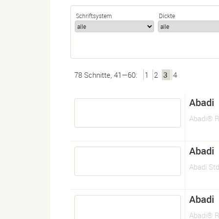
Schriftsystem
Dickte
78 Schnitte, 41—60:
1
2
3
4
Abadi
Abadi® R
Abadi
Abadi Std
Abadi
Abadi® R