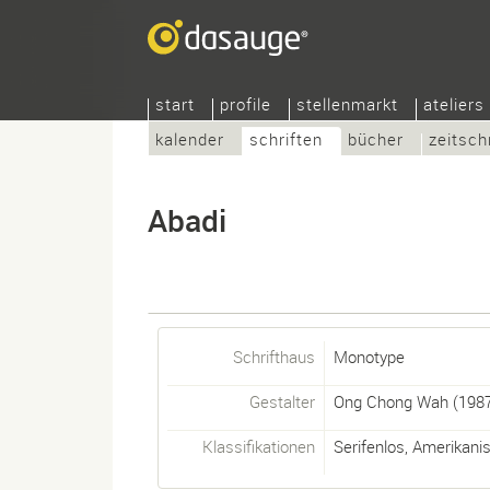
start
profile
stellenmarkt
ateliers
kalender
schriften
bücher
zeitsch
Abadi
Schrifthaus
Monotype
Gestalter
Ong Chong Wah
(1987
Klassifikationen
Serifenlos
,
Amerikani