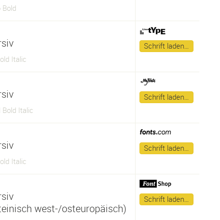
 Bold
rsiv
Schrift laden…
ld Italic
rsiv
Schrift laden…
Bold Italic
rsiv
Schrift laden…
ld Italic
rsiv
Schrift laden…
ateinisch west-/osteuropäisch)