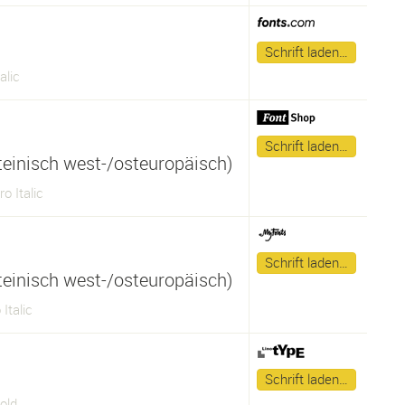
Schrift laden…
alic
Schrift laden…
ateinisch west-/osteuropäisch)
o Italic
Schrift laden…
ateinisch west-/osteuropäisch)
Italic
Schrift laden…
old