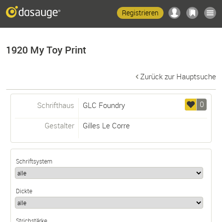
Registrieren
1920 My Toy Print
Zurück zur Hauptsuche
0
Schrifthaus
GLC Foundry
Gestalter
Gilles Le Corre
Schriftsystem
Dickte
Strichstärke