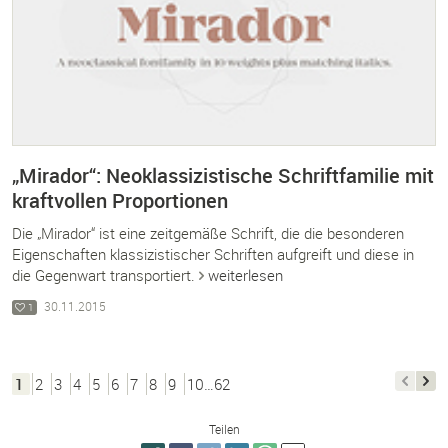
„Mirador“: Neoklassizistische Schriftfamilie mit
kraftvollen Proportionen
Die „Mirador“ ist eine zeitgemäße Schrift, die die besonderen
Eigenschaften klassizistischer Schriften aufgreift und diese in
die Gegenwart transportiert.
weiterlesen
30.11.2015
1
1
2
3
4
5
6
7
8
9
10…62
Teilen