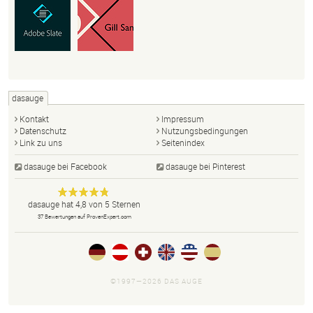
dasauge
Kontakt
Impressum
Datenschutz
Nutzungsbedingungen
Link zu uns
Seitenindex
dasauge bei Facebook
dasauge bei Pinterest
Designer,
dasauge
Anonym
dasauge
hat
4,8
von
5
Sternen
Fotografen,
37
Bewertungen auf ProvenExpert.com
Agenturen,
Portfolios
und Jobs.
©1997—2026 DAS AUGE