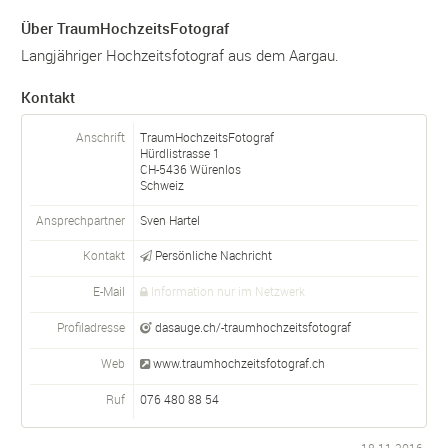
Über TraumHochzeitsFotograf
Langjähriger Hochzeitsfotograf aus dem Aargau.
Kontakt
Anschrift
TraumHochzeitsFotograf
Hürdlistrasse 1
CH-
5436
Würenlos
Schweiz
Ansprechpartner
Sven Hartel
Kontakt
Persönliche Nachricht
E-Mail
Information nur im Netzwerk
Profiladresse
dasauge.ch/-traumhochzeitsfotograf
Web
www.traumhochzeitsfotograf.ch
Ruf
076 480 88 54
18.11.2016