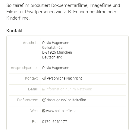
Solitairefilm produziert Dokuementarfilme, Imagefilme und
Filme für Privatpersonen wie z. B. Erinnerungsfilme oder
Kinderfilme.
Kontakt
Anschrift
Olivia Hagemann
Gellertstr- 6a
D-
81925
München
Deutschland
Ansprechpartner
Olivia
Hagemann
Kontakt
Persönliche Nachricht
E-Mail
Information nur im Netzwerk
Profiladresse
dasauge.de/-solitairefilm
Web
www.solitairefilm.de
Ruf
0179- 6961177