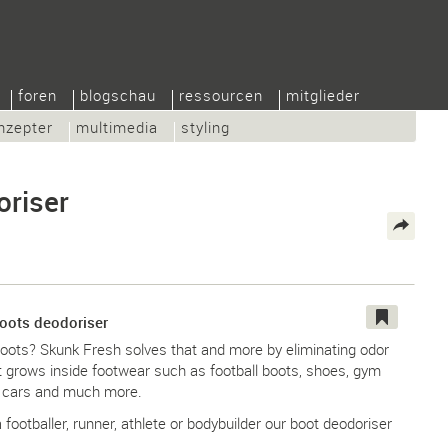
foren
blogschau
ressourcen
mitglieder
nzepter
multimedia
styling
oriser
oots deodoriser
oots? Skunk Fresh solves that and more by eliminating odor
t grows inside footwear such as football boots, shoes, gym
, cars and much more.
footballer, runner, athlete or bodybuilder our boot deodoriser