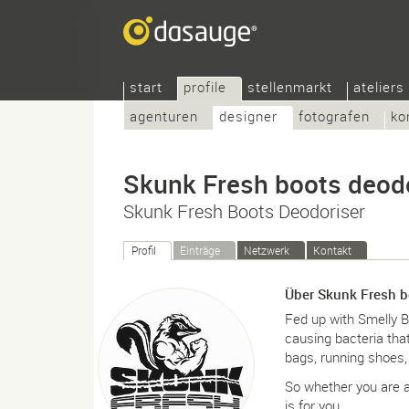
start
profile
stellenmarkt
ateliers
agenturen
designer
fotografen
ko
Skunk Fresh boots deod
Skunk Fresh Boots Deodoriser
Profil
Einträge
Netzwerk
Kontakt
Über Skunk Fresh b
Fed up with Smelly B
causing bacteria tha
bags, running shoes
So whether you are a 
is for you.