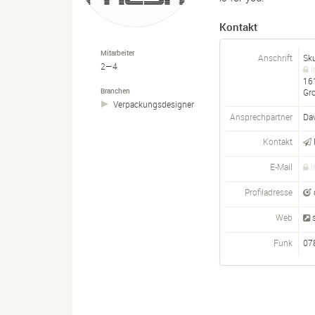
Kontakt
Mitarbeiter
Anschrift
Sk
2—4
I
16
Branchen
Gr
Verpackungsdesigner
Ansprechpartner
Da
Kontakt
E-Mail
I
Profiladresse
Web
Funk
07