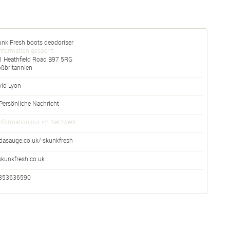
unk Fresh boots deodoriser
nformation gesperrt
1 Heathfield Road
B97 5RG
oßbritannien
vid Lyon
Persönliche Nachricht
nformation nur im Netzwerk
dasauge.co.uk/-skunkfresh
skunkfresh.co.uk
853636590