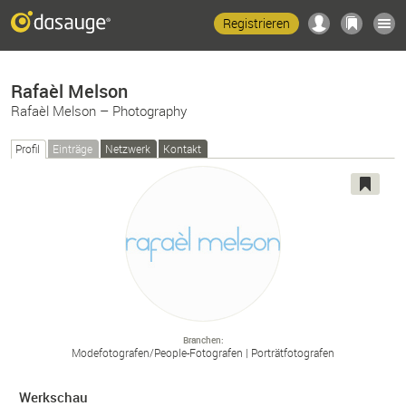
Registrieren
Rafaèl Melson
Rafaèl Melson – Photography
Profil
Einträge
Netzwerk
Kontakt
Branchen
Modefotografen/
People-
Fotografen
Porträtfotografen
Werkschau