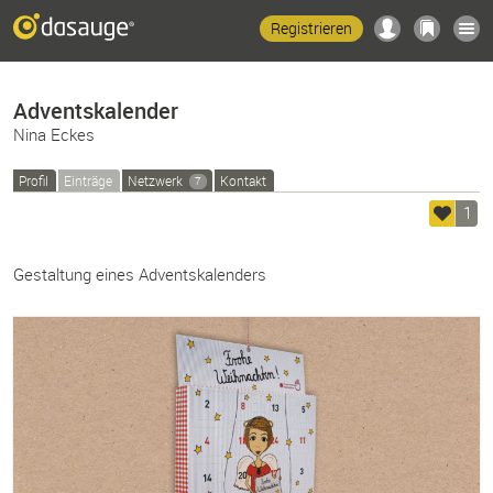
Registrieren
Adventskalender
Nina Eckes
Profil
Einträge
Netzwerk
Kontakt
7
1
Gestaltung eines Adventskalenders