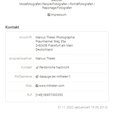
Branchen
Modefotografen/
People-
Fotografen
Porträtfotografen
Reportage-
Fotografen
Impressum
Kontakt
Anschrift
Marcus Thelen Photographie
Praunheimer Weg 35a
D-
60439
Frankfurt am Main
Deutschland
Ansprechpartner
Marcus Thelen
Kontakt
Persönliche Nachricht
Profiladresse
dasauge.de/-mthelen-1
Web
www.mthelen.com
Ruf
[+49] 06957000350
01.11.2002 (aktualisiert
16.05.2013
)