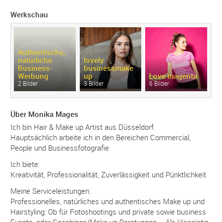
Werkschau
Authentische,
natürliche
lovely
B
Business-
businessmake
m
Werbung
up
Love magenta
ha
2 Bilder
3 Bilder
6 Bilder
4 
Über Monika Mages
Ich bin Hair & Make up Artist aus Düsseldorf.
Hauptsächlich arbeite ich in den Bereichen Commercial,
People und Businessfotografie
Ich biete:
Kreativität, Professionalität, Zuverlässigkeit und Pünktlichkeit
Meine Serviceleistungen:
Professionelles, natürliches und authentisches Make up und
Hairstyling: Ob für Fotoshootings und private sowie business