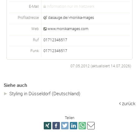
E-Mail
Information nur im Netzwerk
Profiladresse
dasauge.de/-monika-mages
Web
www.monikamages.com
Ruf
01712346517
Funk
01712346517
07.05.2012 (aktualisiert
14.07.2026
)
Siehe auch
Styling in Düsseldorf (Deutschland)
zurück
Teilen