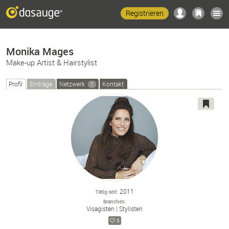
Registrieren
Monika Mages
Make-up Artist & Hairstylist
Profil
Einträge
Netzwerk
Kontakt
1
2011
Tätig seit
Branchen
Visagisten
Stylisten
3