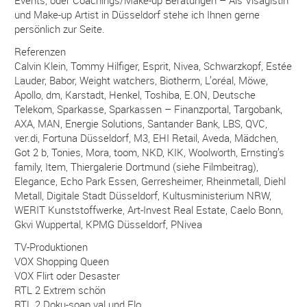
Events, oder Coachings/Make-up Beratungen – Als Visagistin
und Make-up Artist in Düsseldorf stehe ich Ihnen gerne
persönlich zur Seite.
Referenzen
Calvin Klein, Tommy Hilfiger, Esprit, Nivea, Schwarzkopf, Estée
Lauder, Babor, Weight watchers, Biotherm, L’oréal, Möwe,
Apollo, dm, Karstadt, Henkel, Toshiba, E.ON, Deutsche
Telekom, Sparkasse, Sparkassen – Finanzportal, Targobank,
AXA, MAN, Energie Solutions, Santander Bank, LBS, QVC,
ver.di, Fortuna Düsseldorf, M3, EHI Retail, Aveda, Mädchen,
Got 2 b, Tonies, Mora, toom, NKD, KIK, Woolworth, Ernsting’s
family, Item, Thiergalerie Dortmund (siehe Filmbeitrag),
Elegance, Echo Park Essen, Gerresheimer, Rheinmetall, Diehl
Metall, Digitale Stadt Düsseldorf, Kultusministerium NRW,
WERIT Kunststoffwerke, Art-Invest Real Estate, Caelo Bonn,
Gkvi Wuppertal, KPMG Düsseldorf, PNivea
TV-Produktionen
VOX Shopping Queen
VOX Flirt oder Desaster
RTL 2 Extrem schön
RTL 2 Doku-soap val und Flo