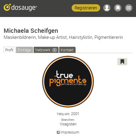
Registrieren
Michaela Scheifgen
Maskenbildnerin, Make-up Artist, Hairstylistin, Pigmentiererin
Profil
Einträge
Netzwerk
Kontakt
1
2001
Tätig seit
Branchen
Visagisten
Impressum