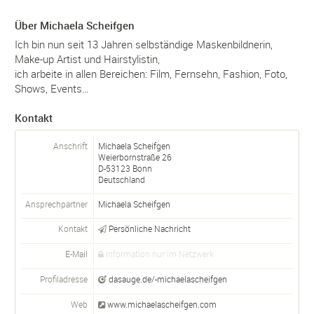
Über Michaela Scheifgen
Ich bin nun seit 13 Jahren selbständige Maskenbildnerin,
Make-up Artist und Hairstylistin,
ich arbeite in allen Bereichen: Film, Fernsehn, Fashion, Foto,
Shows, Events…
Kontakt
Anschrift
Michaela Scheifgen
Weierbornstraße 26
D-
53123
Bonn
Deutschland
Ansprechpartner
Michaela
Scheifgen
Kontakt
Persönliche Nachricht
E-Mail
Information nur im Netzwerk
Profiladresse
dasauge.de/-michaelascheifgen
Web
www.michaelascheifgen.com