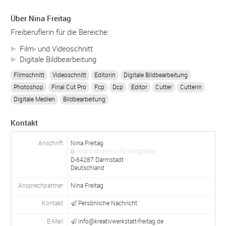
Über Nina Freitag
Freiberuflerin für die Bereiche:
Film- und Videoschnitt
Digitale Bildbearbeitung
Filmschnitt
Videoschnitt
Editorin
Digitale Bildbearbeitung
Photoshop
Final Cut Pro
Fcp
Dcp
Editor
Cutter
Cutterin
Digitale Medien
Bildbearbeitung
Kontakt
Anschrift
Nina Freitag
Information nur für Mitglieder
D-
64287
Darmstadt
Deutschland
Ansprechpartner
Nina
Freitag
Kontakt
Persönliche Nachricht
E-Mail
info@kreativwerkstatt-freitag.de