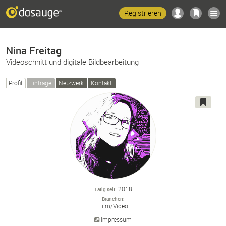
Registrieren
Nina Freitag
Videoschnitt und digitale Bildbearbeitung
Profil
Einträge
Netzwerk
Kontakt
2018
Tätig seit
Branchen
Film/
Video
Impressum