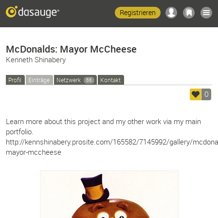
Registrieren
McDonalds: Mayor McCheese
Kenneth Shinabery
Profil
Einträge
Netzwerk
Kontakt
66
0
Learn more about this project and my other work via my main
portfolio.
http://kennshinabery.prosite.com/165582/7145992/gallery/mcdona
mayor-mccheese