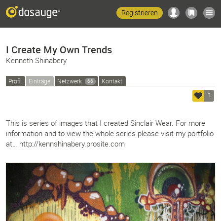
Registrieren
I Create My Own Trends
Kenneth Shinabery
Profil
Einträge
Netzwerk
Kontakt
66
1
This is series of images that I created Sinclair Wear. For more
information and to view the whole series please visit my portfolio
at… http://kennshinabery.prosite.com