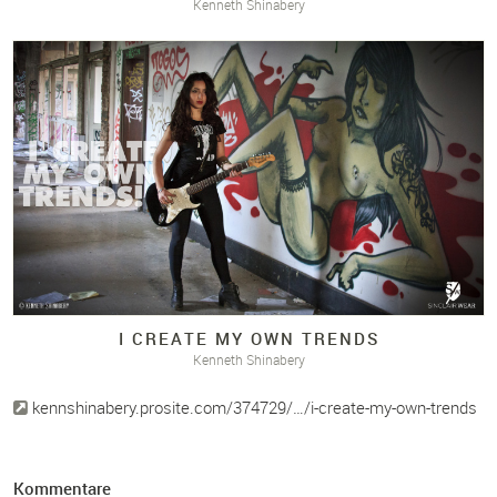
Kenneth Shinabery
I CREATE MY OWN TRENDS
Kenneth Shinabery
kennshinabery.prosite.com/374729/…/i-create-my-own-trends
Kommentare