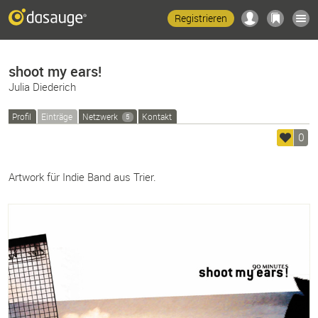
Registrieren
shoot my ears!
Julia Diederich
Profil
Einträge
Netzwerk
Kontakt
5
0
Artwork für Indie Band aus Trier.