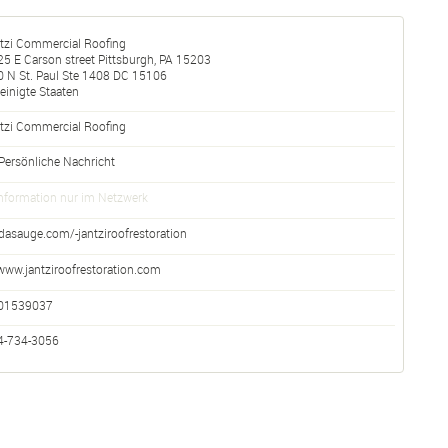
ntzi Commercial Roofing
5 E Carson street Pittsburgh, PA 15203
 N St. Paul Ste 1408
DC
15106
einigte Staaten
tzi
Commercial Roofing
Persönliche Nachricht
nformation nur im Netzwerk
dasauge.com/-jantziroofrestoration
www.jantziroofrestoration.com
01539037
4-734-3056