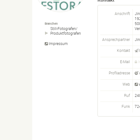
Anschrift
Ji
192
500
Branchen
Ver
Still-
Fotografen/
Produktfotografen
Ansprechpartner
Jin
Impressum
Kontakt
E-Mail
I
Profiladresse
Web
Ruf
24
Funk
72