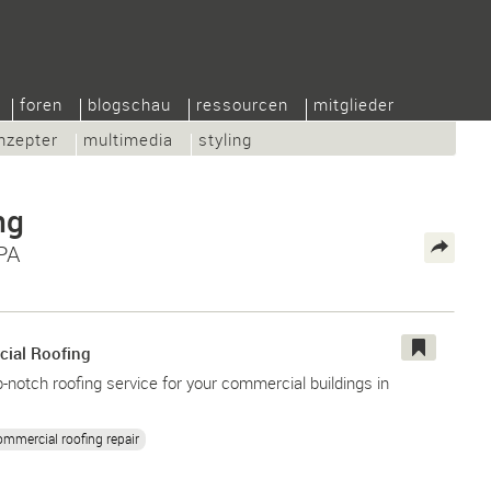
foren
blogschau
ressourcen
mitglieder
nzepter
multimedia
styling
ng
PA
cial Roofing
-notch roofing service for your commercial buildings in
ommercial roofing repair