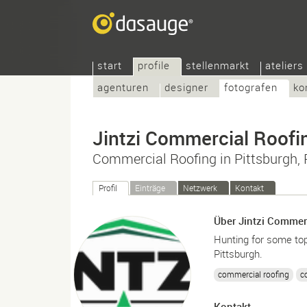
start
profile
stellenmarkt
ateliers
agenturen
designer
fotografen
ko
Jintzi Commercial Roofi
Commercial Roofing in Pittsburgh, 
Profil
Einträge
Netzwerk
Kontakt
Über Jintzi Commer
Hunting for some top
Pittsburgh.
commercial roofing
c
Kontakt