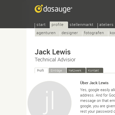
start
profile
stellenmarkt
ateliers
agenturen
designer
fotografen
ko
Jack Lewis
Technical Advisior
Profil
Einträge
Netzwerk
Kontakt
Über Jack Lewis
Yes, google easily a
address. And for Goo
message on that ema
google, you are given
rest your password or