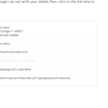
gle can not verify your details then, click on the link here to
ck Lewis
chorage
+1
99501
einigte Staaten
ck
Lewis
Persönliche Nachricht
nformation nur im Netzwerk
dasauge.com/-jack-lewis
www.myaccountrecovery.com/google-account-recovery