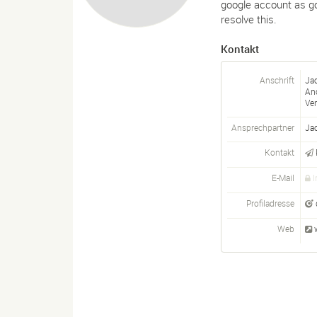
google account as goo
resolve this.
Kontakt
Anschrift
Ja
An
Ver
Ansprechpartner
Ja
Kontakt
E-Mail
I
Profiladresse
Web