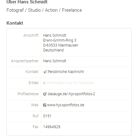
Über Hans Schmidt
Fotograf / Studio / Action / Freelance
Kontakt
Anschrift
Hans Schmidt
Erwin-Grimm-Ring 3
D-
63533
Mainhausen
Deutschland
Ansprechpartner
Hans
Schmidt
Kontakt
Persönliche Nachricht
E-Mail
Information nur im Netzwerk
Profiladresse
dasauge.de/-hjs-sportfotos-2
Web
www.hjs-sportfotos.de
Ruf
0151
Fax
14964929