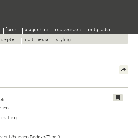
foren
blogschau
ressourcen
mitglieder
nzepter
multimedia
styling
bh
tion
eberatung
ent-Lösungen Redaxo/Typo 3