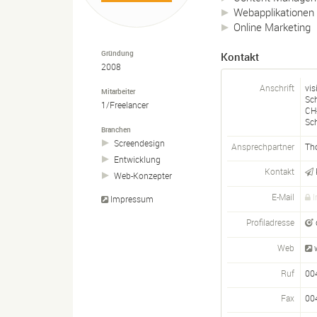
Webapplikationen
Online Marketing
Gründung
Kontakt
2008
Anschrift
vi
Mitarbeiter
Sc
1/Freelancer
CH
Sc
Branchen
Screendesign
Ansprechpartner
Th
Entwicklung
Kontakt
Web-
Konzepter
E-Mail
I
Impressum
Profiladresse
Web
Ruf
00
Fax
00