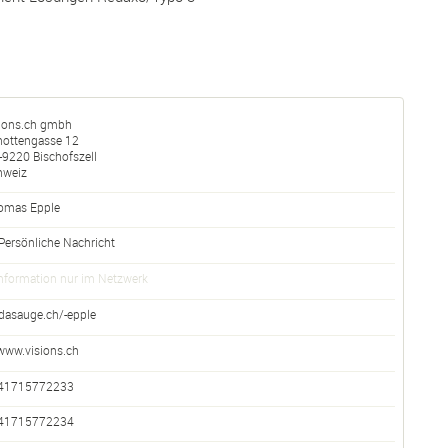
sions.ch gmbh
hottengasse 12
-
9220
Bischofszell
hweiz
omas Epple
Persönliche Nachricht
nformation nur im Netzwerk
dasauge.ch/-epple
www.visions.ch
41715772233
41715772234