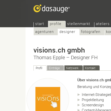
start
profile
stellenmarkt
ateliers
agenturen
designer
fotografen
ko
visions.ch gmbh
Thomas Epple – Designer FH
Profil
Einträge
Netzwerk
Kontakt
Über visions.ch gm
Beratung und Konzep
Internet-Strategi
Projektleitung
Screendesign
Content-Managem