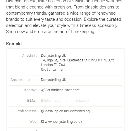
Discover an exquisite collection of stylish and iconic watches
that blend elegance with precision. From classic designs to
contemporary trends, gathered a wide range of renowned
brands to suit every taste and occasion. Explore the curated
selection and elevate your style with a timeless accessory.
Shop now and embrace the art of timekeeping.
Kontakt
Anschrift
Donysterling Uk
14,High St,unite 7,Bethesda Stirling,FK7 7UU, tt
London
E1 7AA
Großbritannien
Ansprechpartner
Donysterling
Uk
Kontakt
Persönliche Nachricht
E-Mail
Information nur im Netzwerk
Profiladresse
dasauge.co.uk/-donysterling
Web
www.donysterling.co.uk