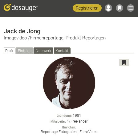
Registrieren
Jack de Jong
Imagevideo /Firmenreportage, Produkt Reportagen
Profil
Einträge
Netzwerk
Kontakt
1981
Gründung
1/Freelancer
Mitarbeiter
Branchen
Reportage-
Fotografen
Film/
Video