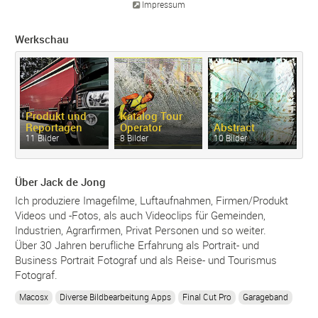
Impressum
Werkschau
Produkt und
Katalog Tour
Reportagen
Operator
Abstract
11 Bilder
8 Bilder
10 Bilder
Über Jack de Jong
Ich produziere Imagefilme, Luftaufnahmen, Firmen/Produkt
Videos und -Fotos, als auch Videoclips für Gemeinden,
Industrien, Agrarfirmen, Privat Personen und so weiter.
Über 30 Jahren berufliche Erfahrung als Portrait- und
Business Portrait Fotograf und als Reise- und Tourismus
Fotograf.
Macosx
Diverse Bildbearbeitung Apps
Final Cut Pro
Garageband