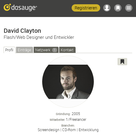
Registrieren
David Clayton
Flash/Web Designer und Entwickler
Profil
Einträge
Netzwerk
Kontakt
1
2005
Gründung
1/Freelancer
Mitarbeiter
Branchen
Screendesign
CD-
Rom
Entwicklung