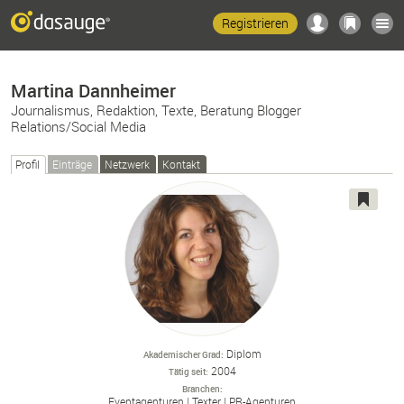
Registrieren
Martina Dannheimer
Journalismus, Redaktion, Texte, Beratung Blogger
Relations/Social Media
Profil
Einträge
Netzwerk
Kontakt
Diplom
Akademischer Grad
2004
Tätig seit
Branchen
Eventagenturen
Texter
PR-
Agenturen