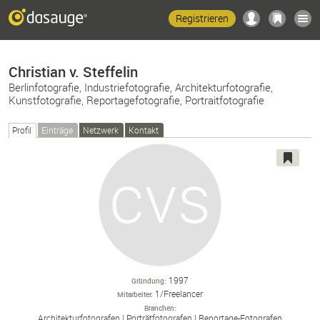
Registrieren
Christian v. Steffelin
Berlinfotografie, Industriefotografie, Architekturfotografie,
Kunstfotografie, Reportagefotografie, Portraitfotografie
Profil
Einträge
Netzwerk
Kontakt
1997
Gründung
1/Freelancer
Mitarbeiter
Branchen
Architekturfotografen
Porträtfotografen
Reportage-
Fotografen