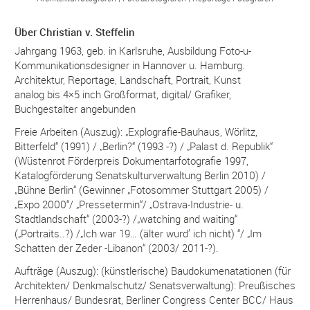
Über Christian v. Steffelin
Jahrgang 1963, geb. in Karlsruhe, Ausbildung Foto-u-
Kommunikationsdesigner in Hannover u. Hamburg.
Architektur, Reportage, Landschaft, Portrait, Kunst
analog bis 4×5 inch Großformat, digital/ Grafiker,
Buchgestalter angebunden
Freie Arbeiten (Auszug): „Explografie-Bauhaus, Wörlitz,
Bitterfeld“ (1991) / „Berlin?“ (1993 -?) / „Palast d. Republik“
(Wüstenrot Förderpreis Dokumentarfotografie 1997,
Katalogförderung Senatskulturverwaltung Berlin 2010) /
„Bühne Berlin“ (Gewinner „Fotosommer Stuttgart 2005) /
„Expo 2000“/ „Pressetermin“/ „Ostrava-Industrie- u.
Stadtlandschaft“ (2003-?) /„watching and waiting“
(„Portraits..?) /„Ich war 19… (älter wurd’ ich nicht) “/ „Im
Schatten der Zeder -Libanon“ (2003/ 2011-?).
Aufträge (Auszug): (künstlerische) Baudokumenatationen (für
Architekten/ Denkmalschutz/ Senatsverwaltung): Preußisches
Herrenhaus/ Bundesrat, Berliner Congress Center BCC/ Haus