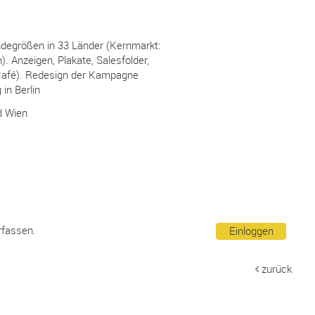
indegrößen in 33 Länder (Kernmarkt:
h). Anzeigen, Plakate, Salesfolder,
Café). Redesign der Kampagne
 in Berlin
nd Wien
rfassen.
Einloggen
zurück