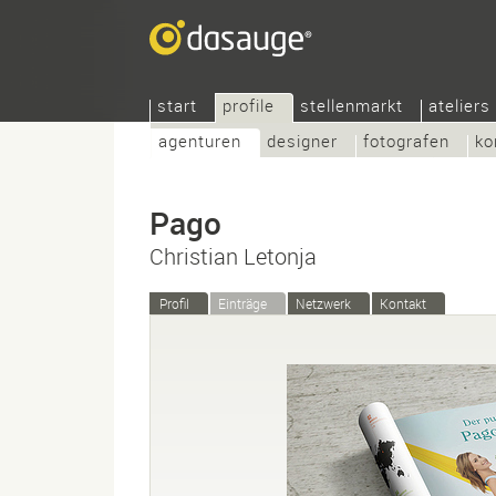
start
profile
stellenmarkt
ateliers
agenturen
designer
fotografen
ko
Pago
Christian Letonja
Profil
Einträge
Netzwerk
Kontakt