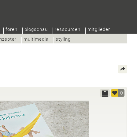
foren
blogschau
ressourcen
mitglieder
nzepter
multimedia
styling
0