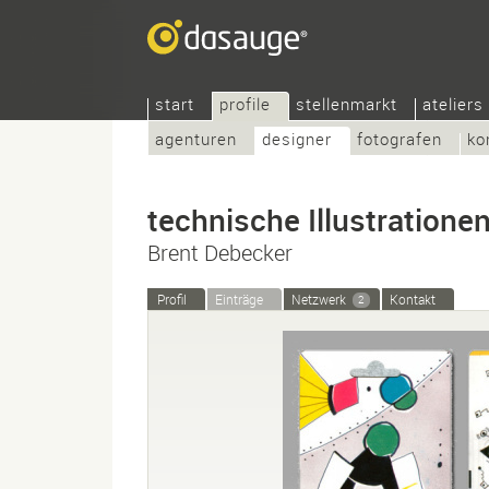
start
profile
stellenmarkt
ateliers
agenturen
designer
fotografen
ko
technische Illustrationen
Brent Debecker
Profil
Einträge
Netzwerk
Kontakt
2