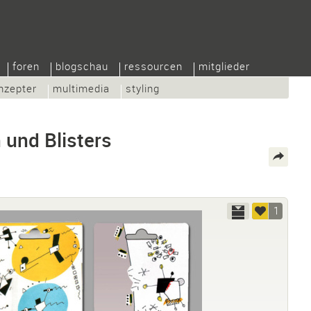
foren
blogschau
ressourcen
mitglieder
nzepter
multimedia
styling
 und Blisters
1