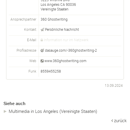
Los Angeles
CA
90036
Vereinigte Staaten
Ansprechpartner
360 Ghostwriting
Kontakt
Persönliche Nachricht
E-Mail
Information nur im Netzwerk
Profiladresse
dasauge.com/-360ghostwriting-2
Web
www.360ghostwriting.com
Funk
8559455258
13.09.2024
Siehe auch
Multimedia in Los Angeles (Vereinigte Staaten)
zurück