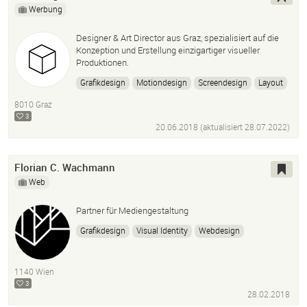
Werbung
Designer & Art Director aus Graz, spezialisiert auf die
Konzeption und Erstellung einzigartiger visueller
Produktionen.
Grafikdesign
Motiondesign
Screendesign
Layout
Werbung
Werbeagentur
Graz
Videoproduktion
8010 Graz
Photoshop
Adobe Illustrator
InDesign
Drohne
3
20.06.2018 (aktualisiert
28.07.2022
)
3D
Animation
Florian C. Wachmann
Web
Partner für Mediengestaltung
Grafikdesign
Visual Identity
Webdesign
Screendesign
Ux/ui Design
Front-End Development
Generative Design
Video
Animation
Concept
1140 Wien
Consulting
3
28.02.2018