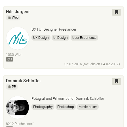
Nils Jürgens
Web
UX | UI Designer, Freelancer
UX-Design
UI-Design
User Experience
User Interface Design
Photoshop
Adobe Illustrator
InDesign
Sketch
After Effects
Lightroom
1030 Wien
Balsamiq
Iplotz
Microsoft Suite
3
05.07.2016 (aktualisiert
04.02.2017
)
Dominik Schloffer
PR
Fotograf und Filmemacher Dominik Schloffer
Photography
Photoshop
Moviemaker
Filmemacher
8212 Pischelsdorf