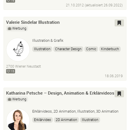
79
21.10.2012 (aktualisiert
26.09.2022
)
Valerie Sindelar Illustration
Werbung
Illustration & Grafik
Illustration
Character Design
Comic
Kinderbuch
Animation
Grafik
Photoshop
Illustrator
After Effects
Procreate
2700 Wiener Neustadt
15
18.06.2019
Katharina Petsche – Design, Animation & Erklärvideos
Werbung
Erklärvideos, 2D Animation, Illustration, 3D Animation
Erklärvideo
2D Animation
Illustration
Motion Design
After Effects
Cinema 4D