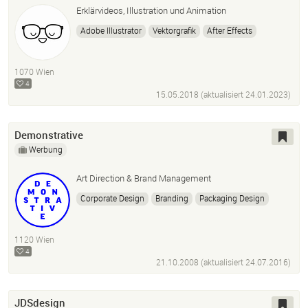
Erklärvideos, Illustration und Animation
Adobe Illustrator
Vektorgrafik
After Effects
Animation
Erklärvideos
Motion Design
2D Animation
1070 Wien
4
15.05.2018 (aktualisiert
24.01.2023
)
Demonstrative
Werbung
Art Direction & Brand Management
Corporate Design
Branding
Packaging Design
Konzept
Art Direction
Identity
Brand Management
Logo
Poster
Leitidee
1120 Wien
4
21.10.2008 (aktualisiert
24.07.2016
)
JDSdesign