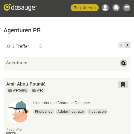
Registrieren
Agenturen PR
1.012 Treffer, 1—15:
Agenturen
Amir Abou-Roumié
Werbung
Web
Illustrator und Character Designer
Photoshop
Adobe Illustrator
Illustration
Adobe After Effects
Adobe Premiere
Adobe Fresco
HTML
CSS
1020 Wien