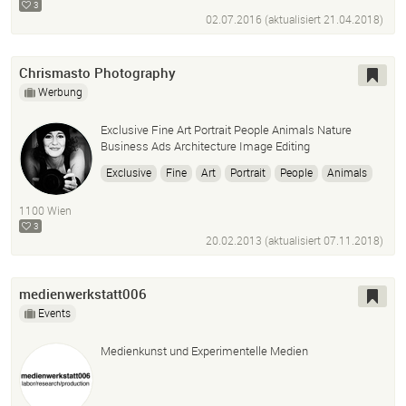
3
02.07.2016 (aktualisiert
21.04.2018
)
Chrismasto Photography
Werbung
Exclusive Fine Art Portrait People Animals Nature
Business Ads Architecture Image Editing
Exclusive
Fine
Art
Portrait
People
Animals
Nature
Business
Ads
Architecture
Image
1100 Wien
Editing
3
20.02.2013 (aktualisiert
07.11.2018
)
medienwerkstatt006
Events
Medienkunst und Experimentelle Medien