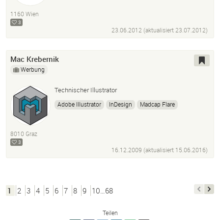
1160 Wien
3
23.06.2012 (aktualisiert
23.07.2012
)
Mac Krebernik
Werbung
Technischer Illustrator
Adobe Illustrator
InDesign
Madcap Flare
Ptc Arbortext Isodraw Cadprocess
Dassault Systèmes 3Dvia Composer
Actionscript
8010 Graz
Processing
3
16.12.2009 (aktualisiert
15.06.2016
)
1
2
3
4
5
6
7
8
9
10…68
Teilen