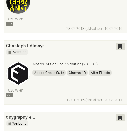
1060 Wien
6
28.02.2013 (aktualisiert
10.02.2016
)
Christoph Edtmayr
Werbung
Motion Design und Animation (2D + 3D)
Adobe Create Suite
Cinema 4D
After Effects
Erklärvideos
Erklärvideo
Film
Animation
Illustration
Motion Design
Motion Graphics
Vfx
1020 Wien
Film Fx
5
12.01.2016 (aktualisiert
20.08.2017
)
tinygraphy e.U.
Werbung