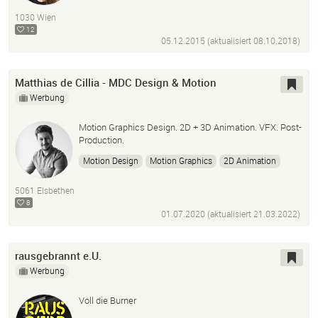
1030 Wien
12
05.12.2015 (aktualisiert
08.10.2018
)
Matthias de Cillia - MDC Design & Motion
Werbung
Motion Graphics Design. 2D + 3D Animation. VFX. Post-
Production.
Motion Design
Motion Graphics
2D Animation
3D Animation
Animation
Art Direction
5061 Elsbethen
Illustration
Infografiken
Explainer Videos
8
Photoshop
Vfx
Cinema 4D
After Effects
01.07.2020 (aktualisiert
21.03.2022
)
Premiere Pro
CGI
rausgebrannt e.U.
Werbung
Voll die Burner